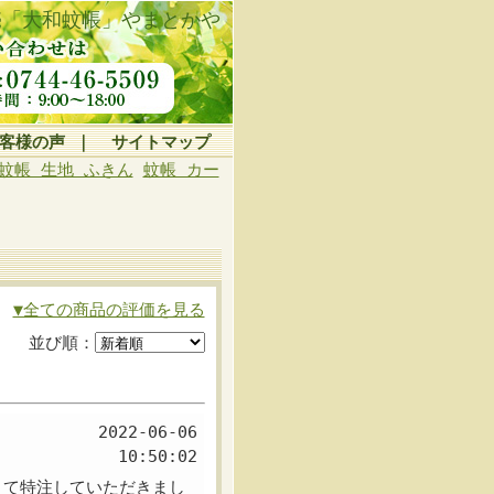
売「大和蚊帳」やまとかや
客様の声
｜
サイトマップ
蚊帳 生地 ふきん
蚊帳 カー
▼全ての商品の評価を見る
並び順：
2022-06-06
10:50:02
くて特注していただきまし