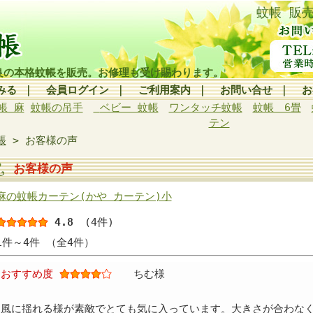
蚊帳 販
良の本格蚊帳を販売。お修理も受け賜わります。
みる
｜
会員ログイン
｜
ご利用案内
｜
お問い合せ
｜
お
帳 麻
蚊帳の吊手
ベビー 蚊帳
ワンタッチ蚊帳
蚊帳 6畳
テン
帳
> お客様の声
お客様の声
麻の蚊帳カーテン(かや カーテン)小
4.8
(4件)
1件～4件 （全4件）
おすすめ度
ちむ様
風に揺れる様が素敵でとても気に入っています。大きさが合わな