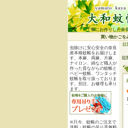
丁寧にお作りした奈
買い物かごを
蚊
虫除けに安心安全の奈良
産本格蚊帳をお届けしま
蚊
す。本麻、両麻、片麻、
ナイロン、綿など職人が
作った昔ながらの蚊帳と
ベビー蚊帳、ワンタッチ
蚊帳を取り扱っておりま
す。別注、お修理も承り
ます。
※只今、蚊帳のご注文で
送料・蚊帳の吊り手無料