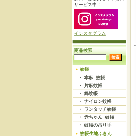
サービス中！
インスタグラム
商品検索
蚊帳
本麻 蚊帳
片麻蚊帳
綿蚊帳
ナイロン蚊帳
ワンタッチ蚊帳
赤ちゃん 蚊帳
蚊帳の吊り手
蚊帳生地ふきん