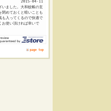
2015-04-11
ざいました。大和蚊帳の玄
を閉めておくと暗いことも
風も入ってくるので快適で
くお使い頂ければ幸いで
page top