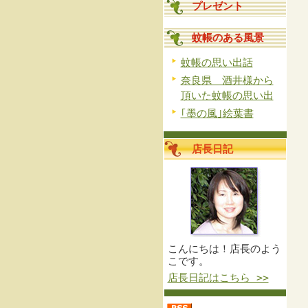
プレゼント
蚊帳のある風景
蚊帳の思い出話
奈良県 酒井様から
頂いた蚊帳の思い出
｢墨の風｣絵葉書
店長日記
こんにちは！店長のよう
こです。
店長日記はこちら >>