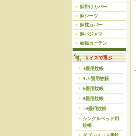
麻掛けカバー
麻シーツ
麻枕カバー
麻パジャマ
蚊帳カーテン
サイズで選ぶ
3畳用蚊帳
4.5畳用蚊帳
6畳用蚊帳
8畳用蚊帳
10畳用蚊帳
シングルベッド用
蚊帳
ダブルベッド用蚊