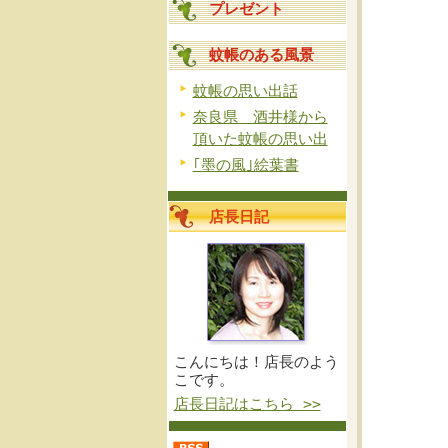
プレゼント
蚊帳のある風景
蚊帳の思い出話
奈良県 酒井様から
頂いた蚊帳の思い出
｢墨の風｣絵葉書
店長日記
こんにちは！店長のよう
こです。
店長日記はこちら >>