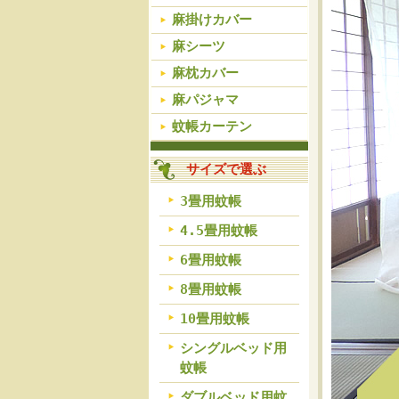
麻掛けカバー
麻シーツ
麻枕カバー
麻パジャマ
蚊帳カーテン
サイズで選ぶ
3畳用蚊帳
4.5畳用蚊帳
6畳用蚊帳
8畳用蚊帳
10畳用蚊帳
シングルベッド用
蚊帳
ダブルベッド用蚊