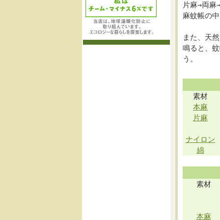
片麻→両麻
麻蚊帳の中
また、天然
鳴ると、蚊
う。
素材
本麻
片麻
ナイロン
綿
素材
本麻