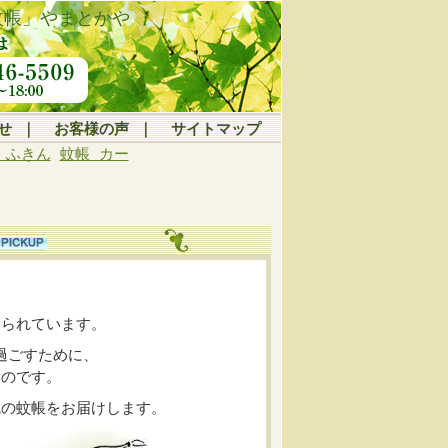
蚊帳」やまとかや
せ
｜
お客様の声
｜
サイトマップ
 ふきん
蚊帳 カー
められています。
過ごすために、
ものです。
統の蚊帳をお届けします。