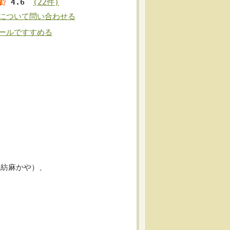
4.6
(22件)
について問い合わせる
ールですすめる
混紡麻かや）、
。