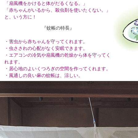
「扇風機をかけると体がだるくなる。」
「赤ちゃんがいるから、殺虫剤を使いたくない。」
と、いう方に！
『蚊帳の特長』
・害虫から赤ちゃんを守ってくれます。
・虫さされの心配がなく安眠できます。
・エアコンの冷気や扇風機の乾燥から体を守ってく
れます。
・居心地のよいくつろぎの空間を作ってくれます。
・風通しの良い麻の蚊帳は、涼しい。