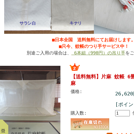
■日本全国 送料無料にてお届けします
■只今、蚊帳のつり手サービス中！
別途ご入用の場合は、
6本組（990円）の吊り手
を
【送料無料】片麻 蚊帳 6畳
麻
価格:
26,62
[ポイン
購入数: