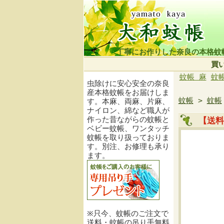
丁寧にお作りした奈良の本格蚊
買
蚊帳 麻
蚊
虫除けに安心安全の奈良
産本格蚊帳をお届けしま
蚊帳
>
蚊帳
す。本麻、両麻、片麻、
ナイロン、綿など職人が
作った昔ながらの蚊帳と
【送料
ベビー蚊帳、ワンタッチ
蚊帳を取り扱っておりま
す。別注、お修理も承り
ます。
※只今、蚊帳のご注文で
送料・蚊帳の吊り手無料