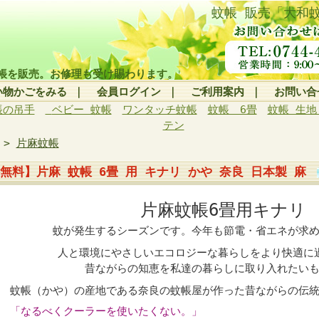
蚊帳 販売「大和
帳を販売。お修理も受け賜わります。
い物かごをみる
｜
会員ログイン
｜
ご利用案内
｜
お問い合
帳の吊手
ベビー 蚊帳
ワンタッチ蚊帳
蚊帳 6畳
蚊帳 生地
テン
>
片麻蚊帳
無料】片麻 蚊帳 6畳 用 キナリ かや 奈良 日本製 麻
片麻蚊帳6畳用キナリ
蚊が発生するシーズンです。今年も節電・省エネが求
人と環境にやさしいエコロジーな暮らしをより快適に
昔ながらの知恵を私達の暮らしに取り入れたい
蚊帳（かや）の産地である奈良の蚊帳屋が作った昔ながらの伝
「なるべくクーラーを使いたくない。」