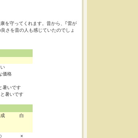
康を守ってくれます。昔から、｢雷が
の良さを昔の人も感じていたのでしょ
しい
な価格
と暑いです
ると暑いです
生成
白
○
×