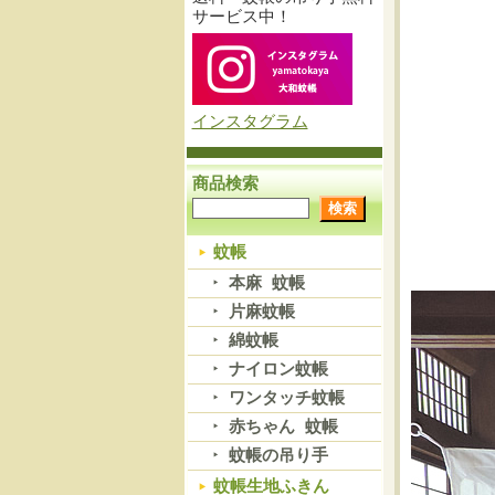
サービス中！
インスタグラム
商品検索
蚊帳
本麻 蚊帳
片麻蚊帳
綿蚊帳
ナイロン蚊帳
ワンタッチ蚊帳
赤ちゃん 蚊帳
蚊帳の吊り手
蚊帳生地ふきん