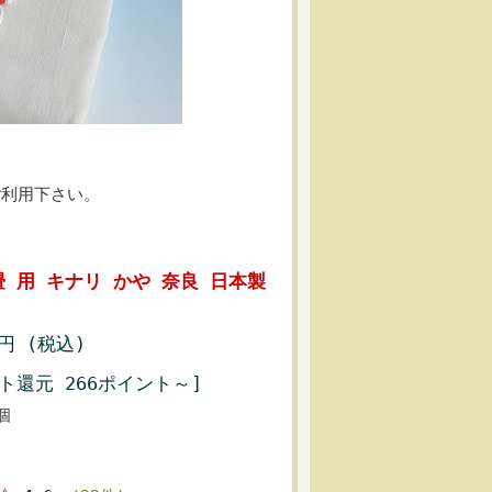
。
ご利用下さい。
 用 キナリ かや 奈良 日本製
0円 (税込)
ト還元 266ポイント～]
個