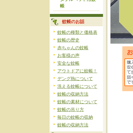
帳
蚊帳のお話
蚊帳の種類と価格表
蚊帳の歴史
赤ちゃんの蚊帳
お客様の声
安全な蚊帳
アウトドアに蚊帳！
デング熱について
洗える蚊帳について
蚊帳の収納方法
蚊帳の素材について
蚊帳の吊り方
毎日の蚊帳の収納
蚊帳の収納方法