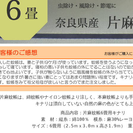
片麻蚊帳は、綿蚊帳やナイロン蚊帳より涼しく、本麻蚊帳よりも
キナリは漂白していない自然の麻の色がとても
商品内容：片麻蚊帳6畳用キナリ
素 材：縦糸：綿100％ 横糸：麻30%レーヨ
サイズ：6畳用（2.5ｍｘ3.0ｍｘ高さ1.9ｍ） 重さ