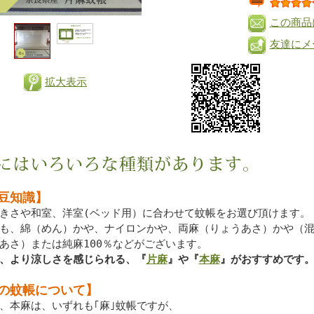
この商品
友達にメ
拡大表示
豆知識】
きさや和室、洋室(ベッド用）に合わせて蚊帳をお選び頂けます。
も、綿（めん）かや、ナイロンかや、両麻（りょうあさ）かや（
あさ）または純麻100％などがございます。
、より涼しさを感じられる、『
片麻
』や『
本麻
』がおすすめです
の蚊帳について】
、本麻は、いずれも｢麻｣蚊帳ですが、