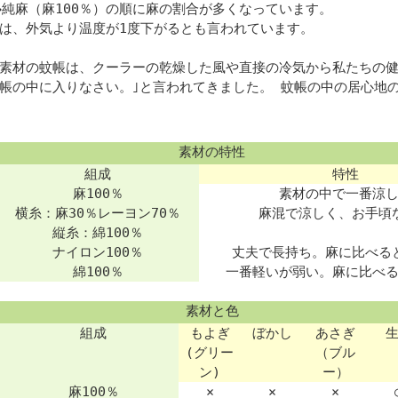
→純麻（麻100％）の順に麻の割合が多くなっています。
は、外気より温度が1度下がるとも言われています。
素材の蚊帳は、クーラーの乾燥した風や直接の冷気から私たちの健
帳の中に入りなさい。｣と言われてきました。 蚊帳の中の居心地
素材の特性
組成
特性
麻100％
素材の中で一番涼
横糸：麻30％レーヨン70％
麻混で涼しく、お手頃
縦糸：綿100％
ナイロン100％
丈夫で長持ち。麻に比べる
綿100％
一番軽いが弱い。麻に比べ
素材と色
組成
もよぎ
ぼかし
あさぎ
(グリー
（ブル
ン)
ー）
麻100％
×
×
×