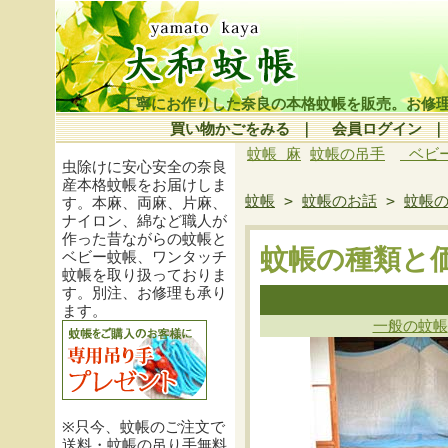
丁寧にお作りした奈良の本格蚊帳を販売。お修
買い物かごをみる
｜
会員ログイン
蚊帳 麻
蚊帳の吊手
ベビ
虫除けに安心安全の奈良
産本格蚊帳をお届けしま
蚊帳
>
蚊帳のお話
>
蚊帳
す。本麻、両麻、片麻、
ナイロン、綿など職人が
作った昔ながらの蚊帳と
蚊帳の種類と
ベビー蚊帳、ワンタッチ
蚊帳を取り扱っておりま
す。別注、お修理も承り
ます。
一般の蚊帳
※只今、蚊帳のご注文で
送料・蚊帳の吊り手無料