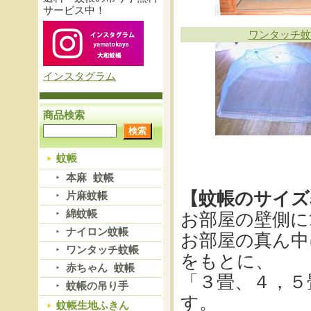
サービス中！
ワンタッチ蚊
インスタグラム
商品検索
蚊帳
本麻 蚊帳
【蚊帳のサイズ
片麻蚊帳
綿蚊帳
お部屋の壁側に
ナイロン蚊帳
お部屋の真ん中
ワンタッチ蚊帳
をもとに、
赤ちゃん 蚊帳
「３畳、４，５
蚊帳の吊り手
す。
蚊帳生地ふきん