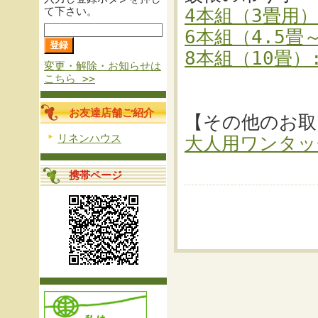
て下さい。
4本組（3畳用）
6本組（4.5畳～
8本組（10畳）:
変更・解除・お知らせは
こちら >>
お友達店舗ご紹介
【その他のお取
リネンハウス
大人用ワンタッ
携帯ページ