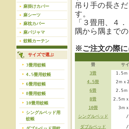
吊り手の長さだ
麻掛けカバー
す。
麻シーツ
「３畳用、４．
麻枕カバー
隅から隅までの
麻パジャマ
蚊帳カーテン
※ご注文の際に
サイズで選ぶ
畳
サ
3畳用蚊帳
3畳
1.5ｍ
4.5畳用蚊帳
4.5畳
2ｍｘ2
6畳用蚊帳
6畳
2.5ｍ
8畳用蚊帳
8畳
2.5ｍｘ
10畳用蚊帳
10畳
3ｍ
シングルベッド用
シングルベッド
/
蚊帳
ダブルベッド
/
ダブルベッド用蚊