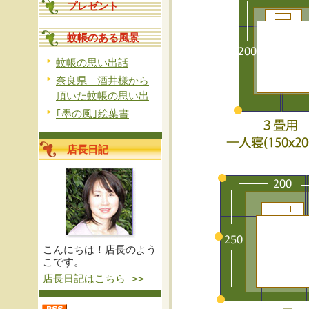
プレゼント
蚊帳のある風景
蚊帳の思い出話
奈良県 酒井様から
頂いた蚊帳の思い出
｢墨の風｣絵葉書
店長日記
こんにちは！店長のよう
こです。
店長日記はこちら >>