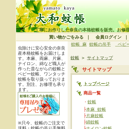
丁寧にお作りした奈良の本格蚊帳を販売。お修
買い物かごをみる
｜
会員ログイン
蚊帳 麻
蚊帳の吊手
ベビ
虫除けに安心安全の奈良
産本格蚊帳をお届けしま
蚊帳
>
サイトマップ
す。本麻、両麻、片麻、
ナイロン、綿など職人が
作った昔ながらの蚊帳と
サイトマップ
ベビー蚊帳、ワンタッチ
蚊帳を取り扱っておりま
トップページ
す。別注、お修理も承り
ます。
商品一覧
・
蚊帳
├
本麻 蚊帳
├
片麻蚊帳
├
綿蚊帳
※只今、蚊帳のご注文で
送料・蚊帳の吊り手無料
├
ナイロン蚊帳