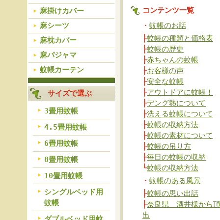
コンテンツ一覧
麻掛けカバー
麻シーツ
・
蚊帳のお話
├
蚊帳の種類と価格表
麻枕カバー
├
蚊帳の歴史
麻パジャマ
├
赤ちゃんの蚊帳
蚊帳カーテン
├
お客様の声
├
安全な蚊帳
├
アウトドアに蚊帳！
サイズで選ぶ
├
デング熱について
3畳用蚊帳
├
洗える蚊帳について
├
蚊帳の収納方法
4.5畳用蚊帳
├
蚊帳の素材について
6畳用蚊帳
├
蚊帳の吊り方
├
毎日の蚊帳の収納
8畳用蚊帳
└
蚊帳の収納方法
10畳用蚊帳
・
蚊帳のある風景
シングルベッド用
├
蚊帳の思い出話
蚊帳
├
奈良県 酒井様から
出
ダブルベッド用蚊