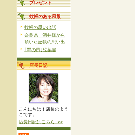
プレゼント
蚊帳のある風景
蚊帳の思い出話
奈良県 酒井様から
頂いた蚊帳の思い出
｢墨の風｣絵葉書
店長日記
こんにちは！店長のよう
こです。
店長日記はこちら >>