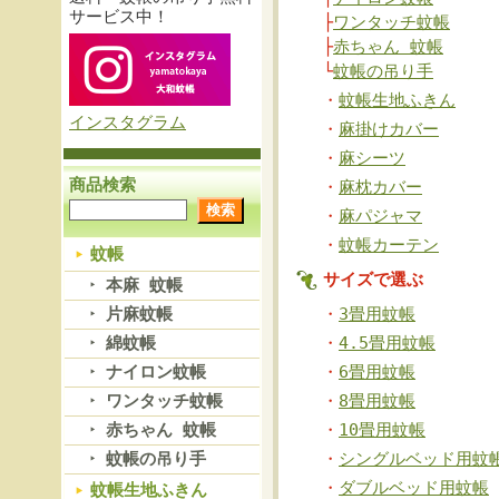
サービス中！
├
ワンタッチ蚊帳
├
赤ちゃん 蚊帳
└
蚊帳の吊り手
・
蚊帳生地ふきん
インスタグラム
・
麻掛けカバー
・
麻シーツ
商品検索
・
麻枕カバー
・
麻パジャマ
・
蚊帳カーテン
蚊帳
サイズで選ぶ
本麻 蚊帳
片麻蚊帳
・
3畳用蚊帳
綿蚊帳
・
4.5畳用蚊帳
ナイロン蚊帳
・
6畳用蚊帳
ワンタッチ蚊帳
・
8畳用蚊帳
赤ちゃん 蚊帳
・
10畳用蚊帳
蚊帳の吊り手
・
シングルベッド用蚊
・
ダブルベッド用蚊帳
蚊帳生地ふきん