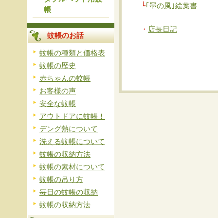
└
｢墨の風｣絵葉書
帳
・
店長日記
蚊帳のお話
蚊帳の種類と価格表
蚊帳の歴史
赤ちゃんの蚊帳
お客様の声
安全な蚊帳
アウトドアに蚊帳！
デング熱について
洗える蚊帳について
蚊帳の収納方法
蚊帳の素材について
蚊帳の吊り方
毎日の蚊帳の収納
蚊帳の収納方法