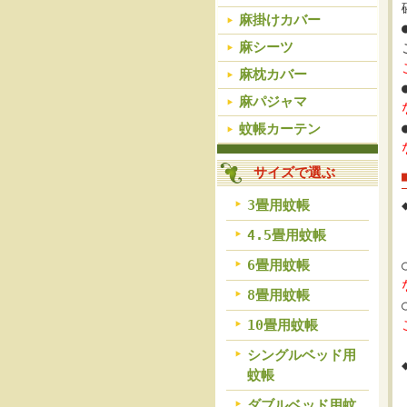
麻掛けカバー
麻シーツ
麻枕カバー
麻パジャマ
蚊帳カーテン
サイズで選ぶ
3畳用蚊帳
4.5畳用蚊帳
6畳用蚊帳
8畳用蚊帳
10畳用蚊帳
シングルベッド用
蚊帳
ダブルベッド用蚊