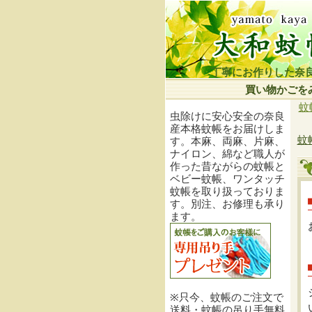
丁寧にお作りした奈
買い物かごを
蚊
虫除けに安心安全の奈良
産本格蚊帳をお届けしま
蚊
す。本麻、両麻、片麻、
ナイロン、綿など職人が
作った昔ながらの蚊帳と
ベビー蚊帳、ワンタッチ
蚊帳を取り扱っておりま
す。別注、お修理も承り
ます。
※只今、蚊帳のご注文で
送料・蚊帳の吊り手無料