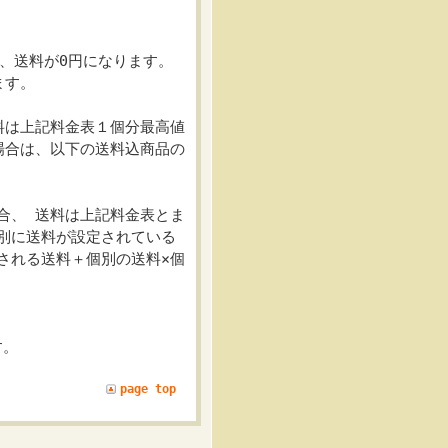
合、送料が0円になります。
ます。
料は上記料金表１個分最高値
場合は、以下の送料込商品の
合、 送料は上記料金表とま
別に送料が設定されている
される送料＋個別の送料×個
す。
page top