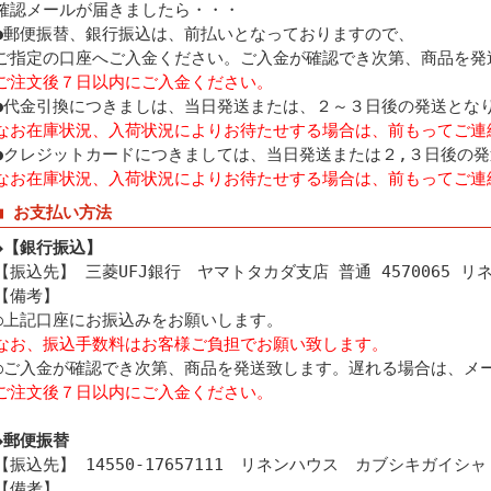
確認メールが届きましたら・・・
●郵便振替、銀行振込は、前払いとなっておりますので、
ご指定の口座へご入金ください。ご入金が確認でき次第、商品を発
ご注文後７日以内にご入金ください。
●代金引換につきましは、当日発送または、２～３日後の発送とな
なお在庫状況、入荷状況によりお待たせする場合は、前もってご連
●クレジットカードにつきましては、当日発送または２,３日後の
なお在庫状況、入荷状況によりお待たせする場合は、前もってご連
■ お支払い方法
◆【銀行振込】
【振込先】 三菱UFJ銀行 ヤマトタカダ支店 普通 4570065 
【備考】
○上記口座にお振込みをお願いします。
なお、振込手数料はお客様ご負担でお願い致します。
○ご入金が確認でき次第、商品を発送致します。遅れる場合は、メ
ご注文後７日以内にご入金ください。
◆郵便振替
【振込先】 14550-17657111 リネンハウス カブシキガイシャ
【備考】