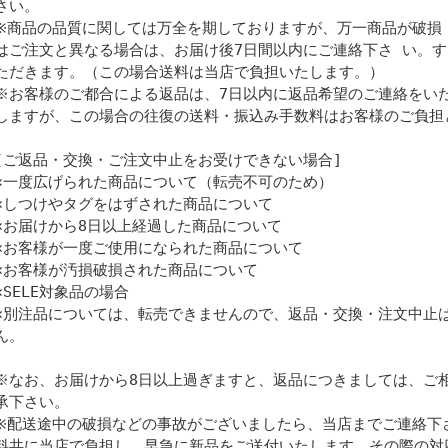
さい。
※商品の品質に関しては万全を期しておりますが、万一商品が破損
はご注文と異なる場合は、お届け後7日間以内にご連絡下さ い。
ただきます。（この場合送料は当店で負担いたします。）
※お客様のご都合による返品は、7日以内に返品希望のご連絡をい
しますが、この場合の往復の送料・振込み手数料はお客様のご負担
[ご返品・交換・ご注文中止をお受けできない場合]
×一度広げられた商品について（転売不可のため）
×しつけやタグをはずされた商品について
×お届けから8日以上経過した商品について
×お客様が一度ご使用になられた商品について
×お客様が汚損破損された商品について
×SELE対象品の場合
×別注品については、転売できませんので、返品・交換・注文中止
ん。
※なお、お届けから8日以上過ぎますと、返品につきましては、ご
承下さい。
※配送途中の破損などの事故がございましたら、当店までご連絡下
料共に当店で負担し、早急に新品をご送付いたします。その際の対