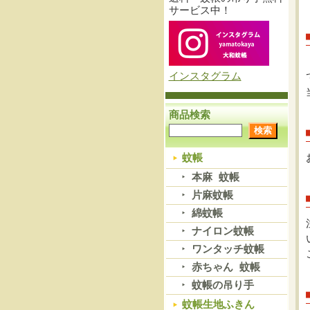
サービス中！
インスタグラム
商品検索
蚊帳
本麻 蚊帳
片麻蚊帳
綿蚊帳
ナイロン蚊帳
ワンタッチ蚊帳
赤ちゃん 蚊帳
蚊帳の吊り手
蚊帳生地ふきん