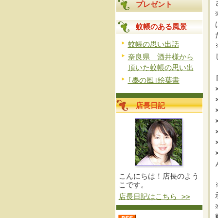
プレゼント
蚊帳のある風景
蚊帳の思い出話
奈良県 酒井様から
頂いた蚊帳の思い出
｢墨の風｣絵葉書
店長日記
こんにちは！店長のよう
こです。
店長日記はこちら >>