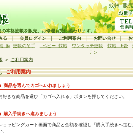
蚊帳 販
良の本格蚊帳を販売。お修理も受け賜わります。
みる
｜
会員ログイン
｜
ご利用案内
｜
お問い合せ
｜
お
帳 麻
蚊帳の吊手
ベビー 蚊帳
ワンタッチ蚊帳
蚊帳 6畳
テン
帳
>
ご利用案内
ご利用案内
■ 商品を選んでカゴへいれましょう
お好きな商品を選び「カゴへ入れる」ボタンを押してください。
■ 購入手続きへ進みましょう
ショッピングカート画面で商品と金額を確認し「購入手続きへ進む
い。