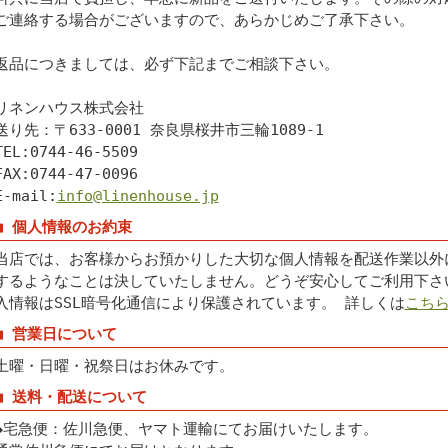
ご連絡する場合がございますので、あらかじめご了承下さい。
返品につきましては、必ず下記までご相談下さい。
リネンハウス株式会社
送り先：〒633-0001 奈良県桜井市三輪1089-1
TEL:0744-46-5509
FAX:0744-47-0096
E-mail:
info@linenhouse.jp
■ 個人情報のお約束
当店では、お客様からお預かりした大切な個人情報を配送作業以外
するようなことは決していたしません。どうぞ安心してご利用下さ
入情報はSSL暗号化通信により保護されています。 詳しくは
こち
■ 営業日について
土曜・日曜・祝祭日はお休みです。
■ 送料・配送について
◆宅急便：佐川急便、ヤマト運輸にてお届けいたします。