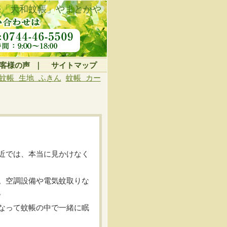
売「大和蚊帳」やまとかや
客様の声
｜
サイトマップ
蚊帳 生地 ふきん
蚊帳 カー
近では、本当に見かけなく
。空調設備や電気蚊取りな
。
なって蚊帳の中で一緒に眠