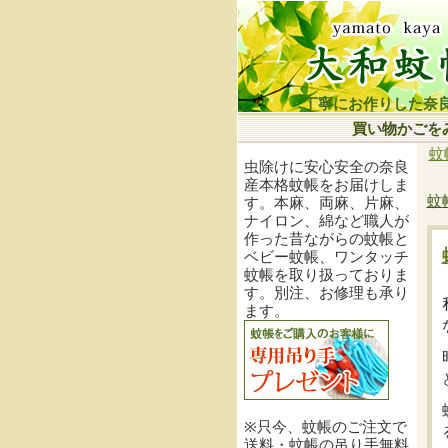
丁寧にお作りした奈
買い物かごを
蚊
虫除けに安心安全の奈良
産本格蚊帳をお届けしま
蚊
す。本麻、両麻、片麻、
ナイロン、綿など職人が
作った昔ながらの蚊帳と
ベビー蚊帳、ワンタッチ
蚊帳を取り扱っておりま
す。別注、お修理も承り
ます。
※只今、蚊帳のご注文で
送料・蚊帳の吊り手無料