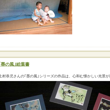
｢墨の風｣絵葉書
上村恭児さんの｢墨の風｣シリーズの作品は、心和む懐かしい光景が