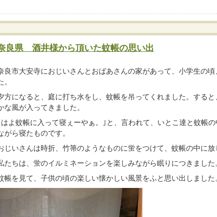
奈良県 酒井様から頂いた蚊帳の思い出
奈良市大安寺におじいさんとおばあさんの家があって、小学生の頃
た。
夕方になると、庭に打ち水をし、蚊帳を吊ってくれました。すると
かな風が入ってきました。
｢はよ蚊帳に入って寝ぇーやぁ。｣と、言われて、いとこ達と蚊帳
ながら寝たものです。
おじいさんは時折、竹箒のようなものに蛍をつけて、蚊帳の中に放
私たちは、蛍のイルミネーションを楽しみながら眠りにつきました
蚊帳を見て、子供の頃の楽しい懐かしい風景をふと思い出しました