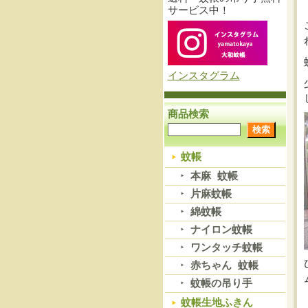
サービス中！
インスタグラム
商品検索
蚊帳
本麻 蚊帳
片麻蚊帳
綿蚊帳
ナイロン蚊帳
ワンタッチ蚊帳
赤ちゃん 蚊帳
蚊帳の吊り手
蚊帳生地ふきん