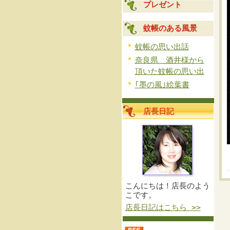
プレゼント
蚊帳のある風景
蚊帳の思い出話
奈良県 酒井様から
頂いた蚊帳の思い出
｢墨の風｣絵葉書
店長日記
こんにちは！店長のよう
こです。
店長日記はこちら >>