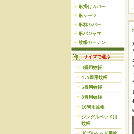
麻掛けカバー
麻シーツ
麻枕カバー
麻パジャマ
蚊帳カーテン
サイズで選ぶ
3畳用蚊帳
4.5畳用蚊帳
6畳用蚊帳
8畳用蚊帳
10畳用蚊帳
シングルベッド用
蚊帳
ダブルベッド用蚊