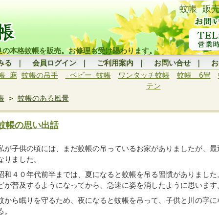
蚊帳 販
良の本格蚊帳を販売。お修理も受け賜わります。
みる
｜
会員ログイン
｜
ご利用案内
｜
お問い合せ
｜
お
帳 麻
蚊帳の吊手
ベビー 蚊帳
ワンタッチ蚊帳
蚊帳 6畳
テン
帳
>
蚊帳のある風景
蚊帳の思い出話
私が子供の頃には、まだ蚊帳の吊っているお家がありましたが、最
なりました。
昭和４０年代前半までは、夏になると蚊帳を吊る習慣がありました
どが普及するようになってから、急速に姿を消したように思います
蚊から眠りを守るため、夜になると蚊帳を吊って、子供と川の字に
る。