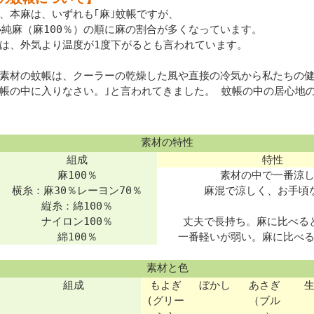
、本麻は、いずれも｢麻｣蚊帳ですが、
→純麻（麻100％）の順に麻の割合が多くなっています。
は、外気より温度が1度下がるとも言われています。
素材の蚊帳は、クーラーの乾燥した風や直接の冷気から私たちの健
帳の中に入りなさい。｣と言われてきました。 蚊帳の中の居心地
素材の特性
組成
特性
麻100％
素材の中で一番涼
横糸：麻30％レーヨン70％
麻混で涼しく、お手頃
縦糸：綿100％
ナイロン100％
丈夫で長持ち。麻に比べる
綿100％
一番軽いが弱い。麻に比べ
素材と色
組成
もよぎ
ぼかし
あさぎ
(グリー
（ブル