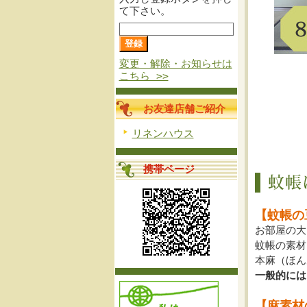
て下さい。
変更・解除・お知らせは
こちら >>
お友達店舗ご紹介
リネンハウス
携帯ページ
【蚊帳の
お部屋の大
蚊帳の素材
本麻（ほん
一般的には
【麻素材