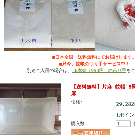
■日本全国 送料無料にてお届けします
■只今、蚊帳のつり手サービス中！
別途ご入用の場合は、
6本組（990円）の吊り手
を
【送料無料】片麻 蚊帳 8畳
麻
価格:
29,28
[ポイン
購入数: