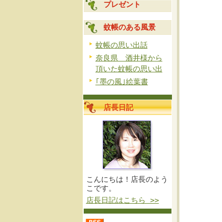
プレゼント
蚊帳のある風景
蚊帳の思い出話
奈良県 酒井様から
頂いた蚊帳の思い出
｢墨の風｣絵葉書
店長日記
こんにちは！店長のよう
こです。
店長日記はこちら >>