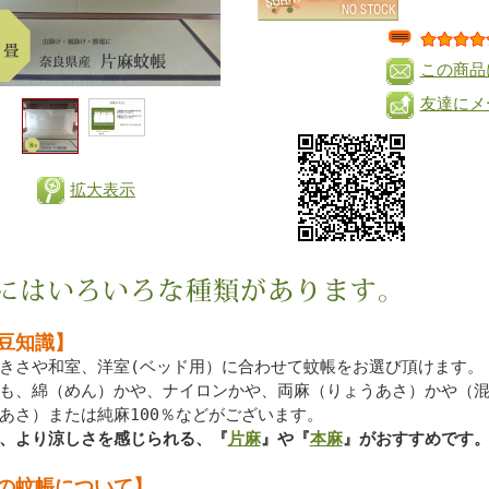
この商品
友達にメ
拡大表示
豆知識】
きさや和室、洋室(ベッド用）に合わせて蚊帳をお選び頂けます。
も、綿（めん）かや、ナイロンかや、両麻（りょうあさ）かや（
あさ）または純麻100％などがございます。
、より涼しさを感じられる、『
片麻
』や『
本麻
』がおすすめです
の蚊帳について】