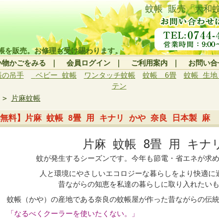
蚊帳 販売「大和
帳を販売。お修理も受け賜わります。
い物かごをみる
｜
会員ログイン
｜
ご利用案内
｜
お問い合
帳の吊手
ベビー 蚊帳
ワンタッチ蚊帳
蚊帳 6畳
蚊帳 生地
テン
>
片麻蚊帳
無料】片麻 蚊帳 8畳 用 キナリ かや 奈良 日本製 麻
片麻 蚊帳 8畳 用 キナ
蚊が発生するシーズンです。今年も節電・省エネが求
人と環境にやさしいエコロジーな暮らしをより快適に
昔ながらの知恵を私達の暮らしに取り入れたい
蚊帳（かや）の産地である奈良の蚊帳屋が作った昔ながらの伝
「なるべくクーラーを使いたくない。」