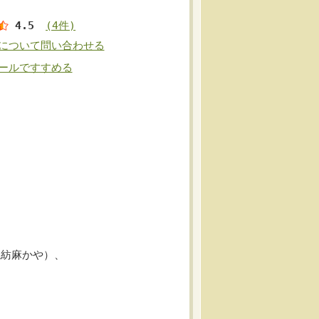
4.5
(4件)
について問い合わせる
ールですすめる
混紡麻かや）、
。