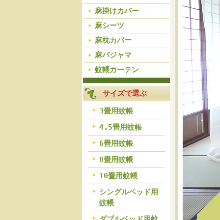
麻掛けカバー
麻シーツ
麻枕カバー
麻パジャマ
蚊帳カーテン
サイズで選ぶ
3畳用蚊帳
4.5畳用蚊帳
6畳用蚊帳
8畳用蚊帳
10畳用蚊帳
シングルベッド用
蚊帳
ダブルベッド用蚊