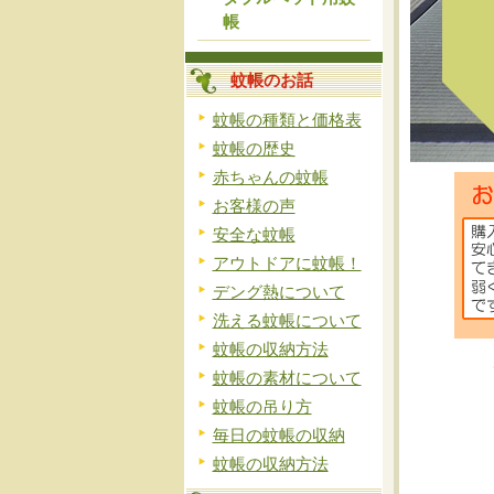
帳
蚊帳のお話
蚊帳の種類と価格表
蚊帳の歴史
赤ちゃんの蚊帳
お客様の声
安全な蚊帳
アウトドアに蚊帳！
デング熱について
洗える蚊帳について
蚊帳の収納方法
蚊帳の素材について
蚊帳の吊り方
毎日の蚊帳の収納
蚊帳の収納方法