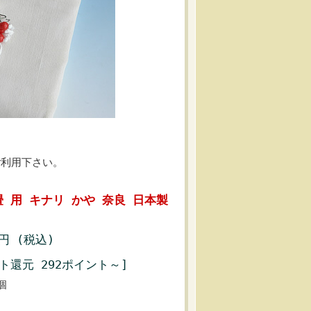
。
ご利用下さい。
 用 キナリ かや 奈良 日本製
2円 (税込)
ト還元 292ポイント～]
個