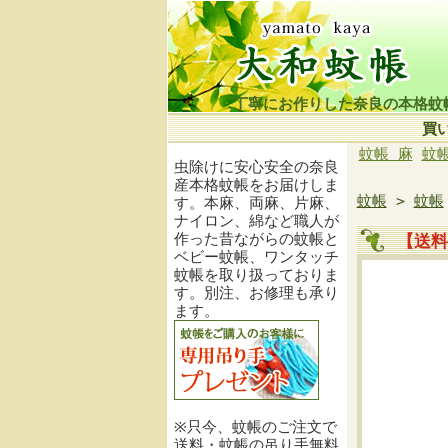
丁寧にお作りした奈良の本格蚊
買
蚊帳 麻
蚊
虫除けに安心安全の奈良
産本格蚊帳をお届けしま
蚊帳
>
蚊帳
す。本麻、両麻、片麻、
ナイロン、綿など職人が
作った昔ながらの蚊帳と
【送料
ベビー蚊帳、ワンタッチ
蚊帳を取り扱っておりま
す。別注、お修理も承り
ます。
※只今、蚊帳のご注文で
送料・蚊帳の吊り手無料