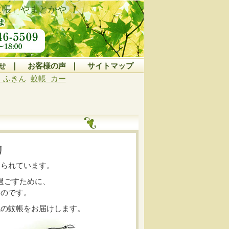
蚊帳」やまとかや
せ
｜
お客様の声
｜
サイトマップ
 ふきん
蚊帳 カー
リ
められています。
過ごすために、
ものです。
統の蚊帳をお届けします。