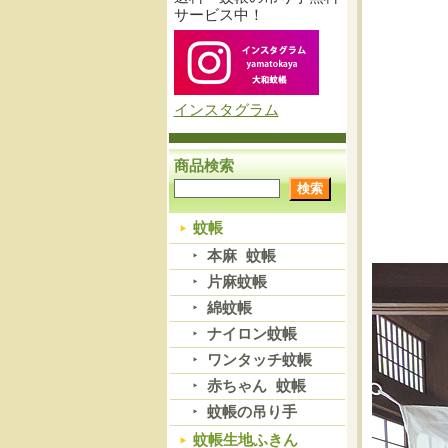
サービス中！
インスタグラム
商品検索
蚊帳
本麻 蚊帳
片麻蚊帳
綿蚊帳
ナイロン蚊帳
ワンタッチ蚊帳
赤ちゃん 蚊帳
蚊帳の吊り手
蚊帳生地ふきん