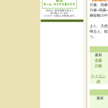
片麻、両麻
片麻→両麻
麻蚊帳の中
また、天然
鳴ると、蚊
う。
素材
本麻
片麻
ナイロン
綿
素材