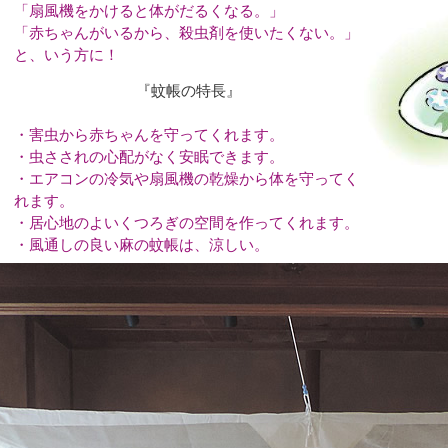
「扇風機をかけると体がだるくなる。」
「赤ちゃんがいるから、殺虫剤を使いたくない。」
と、いう方に！
『蚊帳の特長』
・害虫から赤ちゃんを守ってくれます。
・虫さされの心配がなく安眠できます。
・エアコンの冷気や扇風機の乾燥から体を守ってく
れます。
・居心地のよいくつろぎの空間を作ってくれます。
・風通しの良い麻の蚊帳は、涼しい。