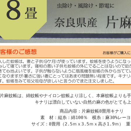
片麻蚊帳は、綿蚊帳やナイロン蚊帳より涼しく、本麻蚊帳よりも
キナリは漂白していない自然の麻の色がとても
商品内容：片麻蚊帳8畳用キナリ
素 材：縦糸：綿100％ 横糸：麻30%レーヨ
サイズ：8畳用（2.5ｍｘ3.5ｍｘ高さ1.9ｍ） 重さ