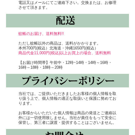
電話又はメールにてご連絡下さい。交換または、お修理
させて頂きます。
蚊帳のお届け、送料無料!!
ただし蚊帳以外の商品は、送料がかかります。
本州700円(税込）北海道・沖縄1650円(税込）
商品代金11,000円(税込)以上お買上の場合、送料無料
【お届け時間帯】午前中・12時~14時・14時～16時・
16時～18時・18時～20時
当社では、ご提供いただきましたお客様の個人情報を取
り扱う上で、個人情報の適正な取扱いと保護に努めてお
ります。
◆この布きんは、丈夫な麻リネン100％の糸で織った蚊
帳生地を3重に重ねて作りました。
お客様からいただいた個人情報は商品の発送とご連絡以
外には一切使用致しません。当社が責任をもって安全に
◆洗ったり拭いたりするのに手に馴染みやすい程好い厚
保管し、第三者に譲渡・提供することはございません。
みがあります。
◆吸水性・発散性・速乾性が高く、衛生的です。