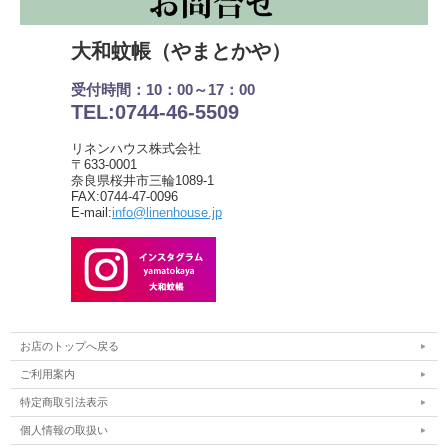
◆キッチン用、特に食器洗いの布・キッチンクロス・台
ふきんとしてお使い頂けます。
大和蚊帳（やまとかや）
◆この布きんは丈夫なリネン素材なので、糊づけ加工を
おこなっておりません。
受付時間：10：00～17：00
TEL:0744-46-5509
ご使用前に糊を落とす必要はありません。
リネンハウス株式会社
〒633-0001
奈良県桜井市三輪1089-1
FAX:0744-47-0096
E-mail:
info@linenhouse.jp
お店のトップへ戻る
ご利用案内
特定商取引法表示
個人情報の取扱い