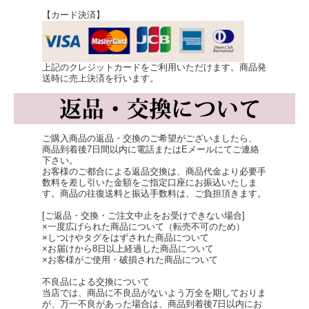
【カード決済】
上記のクレジットカードをご利用いただけます。商品発
麻のリネン糸で織っているので、
送時に売上決済を行います。
水に浸けると水分を含んでさらに丈夫に！
ふんわりと手に馴染み、テーブルの上の水気や汚れを
一気に拭き取ってしまうタフな布巾です！
ご購入商品の返品・交換のご希望がございましたら、
商品到着後7日間以内に電話またはEメールにてご連絡
繊維がしっかりしているのでちょっとした汚れなら、
下さい。
お客様のご都合による返品交換は、商品代金より必要手
こするだけで取れてしまいます。
数料を差し引いた金額をご指定口座にお振込いたしま
す。商品の往復送料と振込手数料は、ご負担頂きます。
しかも使った後も乾きが早いのでヌメリが気にならず、
[ご返品・交換・ご注文中止をお受けできない場合]
いつも清潔に使えます。
×一度広げられた商品について（転売不可のため）
×しつけやタグをはずされた商品について
×お届けから8日以上経過した商品について
×お客様がご使用・破損された商品について
不良品による交換について
当店では、商品に不良品がないよう万全を期しておりま
が、万一不良があった場合は、商品到着後7日以内にお