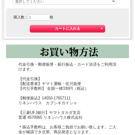
購入数：
枚
蚊帳生地素材のふきんは、昔から台ふきんとして親しま
れてきました。
食卓の上の汚れや水気をささっと拭取ってくれるタフな
台ふきんです。
代金引換・郵便振替・銀行振込・カード決済をご利用頂
けます。
【代金引換】
【配送業者】ヤマト運輸・佐川急便
【代引手数料】 全国一律330円（税込）
【郵便振込】14550-17657111
リネンハウス カブシキガイシャ
【
三菱UFJ銀行
】ヤマトタカダ支店
普通 4570065 リネンハウス株式会社
＊振込手数料は、お客様ご負担でお願い致します。ご入
金が確認でき次第、商品発送となります。