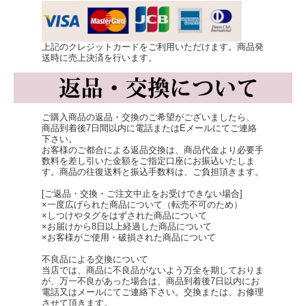
食卓の上の汚れや水気をさっと拭取ってくれます。
上記のクレジットカードをご利用いただけます。商品発
送時に売上決済を行います。
ご購入商品の返品・交換のご希望がございましたら、
商品到着後7日間以内に電話またはEメールにてご連絡
下さい。
お客様のご都合による返品交換は、商品代金より必要手
数料を差し引いた金額をご指定口座にお振込いたしま
す。商品の往復送料と振込手数料は、ご負担頂きます。
[ご返品・交換・ご注文中止をお受けできない場合]
×一度広げられた商品について（転売不可のため）
×しつけやタグをはずされた商品について
×お届けから8日以上経過した商品について
×お客様がご使用・破損された商品について
不良品による交換について
当店では、商品に不良品がないよう万全を期しておりま
綿素材の蚊帳生地ふきんは、ふんわりと手に馴染み、
が、万一不良があった場合は、商品到着後7日以内にお
テーブルの上の水気や汚れを一気に拭き取ってしまう便
電話又はメールにてご連絡下さい。交換または、お修理
させて頂きます。