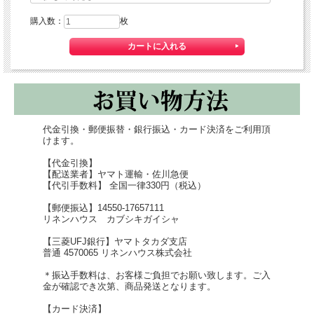
購入数：
枚
奈良は、古くから蚊帳の産地だったことから
蚊帳生地素材のふきんは、台ふきんとして親しまれてき
ました。
代金引換・郵便振替・銀行振込・カード決済をご利用頂
けます。
【代金引換】
【配送業者】ヤマト運輸・佐川急便
【代引手数料】 全国一律330円（税込）
【郵便振込】14550-17657111
リネンハウス カブシキガイシャ
【
三菱UFJ銀行
】ヤマトタカダ支店
普通 4570065 リネンハウス株式会社
＊振込手数料は、お客様ご負担でお願い致します。ご入
金が確認でき次第、商品発送となります。
【カード決済】