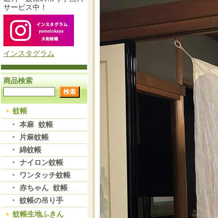
サービス中！
インスタグラム
商品検索
蚊帳
本麻 蚊帳
片麻蚊帳
綿蚊帳
ナイロン蚊帳
ワンタッチ蚊帳
赤ちゃん 蚊帳
蚊帳の吊り手
蚊帳生地ふきん