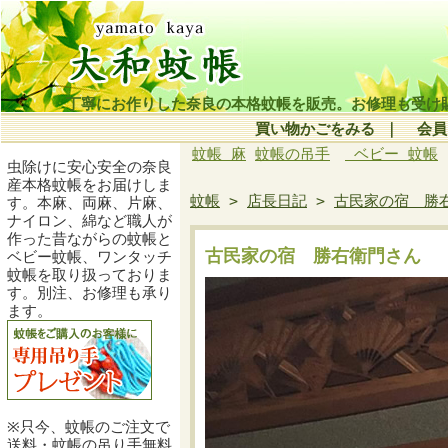
丁寧にお作りした奈良の本格蚊帳を販売。お修理も受け
買い物かごをみる
｜
会員
蚊帳 麻
蚊帳の吊手
ベビー 蚊帳
虫除けに安心安全の奈良
産本格蚊帳をお届けしま
蚊帳
>
店長日記
>
古民家の宿 勝
す。本麻、両麻、片麻、
ナイロン、綿など職人が
作った昔ながらの蚊帳と
古民家の宿 勝右衛門さん
ベビー蚊帳、ワンタッチ
蚊帳を取り扱っておりま
す。別注、お修理も承り
ます。
※只今、蚊帳のご注文で
送料・蚊帳の吊り手無料