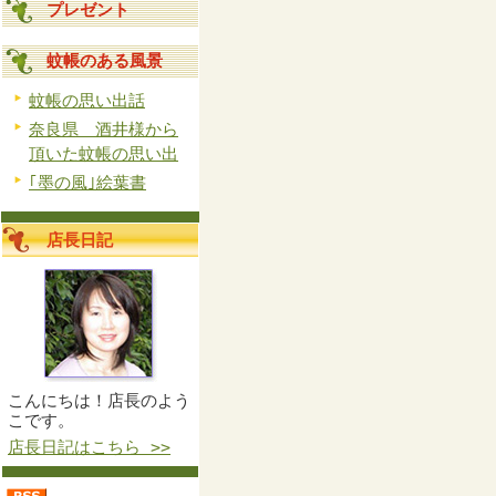
プレゼント
蚊帳のある風景
蚊帳の思い出話
奈良県 酒井様から
頂いた蚊帳の思い出
｢墨の風｣絵葉書
店長日記
こんにちは！店長のよう
こです。
店長日記はこちら >>