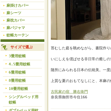
麻掛けカバー
麻シーツ
麻枕カバー
麻パジャマ
蚊帳カーテン
サイズで選ぶ
苔むした庭を眺めながら、書院作り
3畳用蚊帳
いにしえを偲ばせる非日常の癒しの
4.5畳用蚊帳
随所にみられる日本の伝統美。一度
6畳用蚊帳
8畳用蚊帳
上質な夏のおもてなしにと、本麻の
10畳用蚊帳
古民家の宿 勝右衛門
シングルベッド用
奈良県御所市今住166
蚊帳
ダブルベッド用蚊